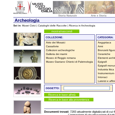
Storia Naturale
Arte e Storia
Archeologia
Sei in
:
Musei Civici
|
Cataloghi delle Raccolte
|
Ricerca in Archeologia
mostra/nascondi
COLLEZIONE:
CATEGORIA:
Atrio dei Mosaici
Aegyptiaca
Cassaforte
Armi
Collezioni archeologiche
Bronzetti figura
Galleria dei marmi
Ceramiche
Museo di Reggio romana
Elementi archit
Museo Gaetano Chierici di Paletnologia
Epigrafi
Epigrafi monum
Industria litica
Instrumentum
Intonaci
Laterizi e affini
OGGETTO:
Ricerca in base all'età
Ricerca in base alla provenienza
Documenti trovati
: 7283 attualmente digitalizzati di cui 
L'operazione di visualizzazione di tutti i docum