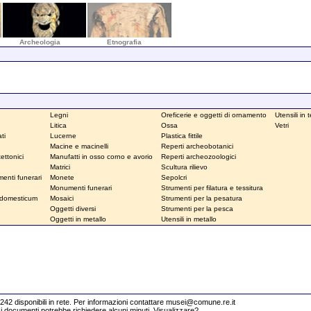
Archeologia
Etnografia
Legni
Oreficerie e oggetti di ornamento
Utensili in 
Litica
Ossa
Vetri
ti
Lucerne
Plastica fittile
Macine e macinelli
Reperti archeobotanici
ettonici
Manufatti in osso corno e avorio
Reperti archeozoologici
Matrici
Scultura rilievo
enti funerari
Monete
Sepolcri
Monumenti funerari
Strumenti per filatura e tessitura
 domesticum
Mosaici
Strumenti per la pesatura
Oggetti diversi
Strumenti per la pesca
Oggetti in metallo
Utensili in metallo
4242 disponibili in rete. Per informazioni contattare
musei@comune.re.it
enti potrebbe richiedere alcuni minuti.
Visualizzare?