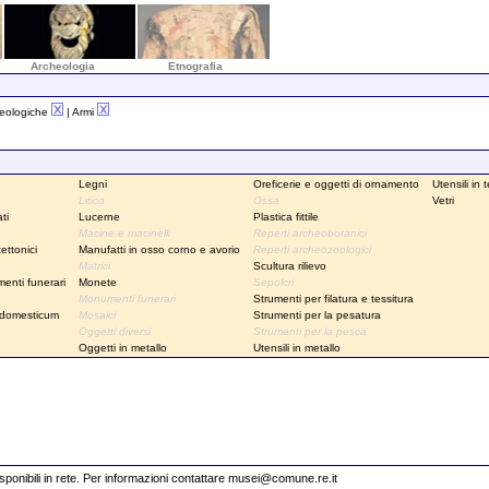
Archeologia
Etnografia
heologiche
| Armi
Legni
Oreficerie e oggetti di ornamento
Utensili in 
Litica
Ossa
Vetri
ti
Lucerne
Plastica fittile
Macine e macinelli
Reperti archeobotanici
ettonici
Manufatti in osso corno e avorio
Reperti archeozoologici
Matrici
Scultura rilievo
enti funerari
Monete
Sepolcri
Monumenti funerari
Strumenti per filatura e tessitura
 domesticum
Mosaici
Strumenti per la pesatura
Oggetti diversi
Strumenti per la pesca
Oggetti in metallo
Utensili in metallo
disponibili in rete. Per informazioni contattare
musei@comune.re.it