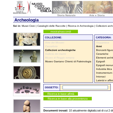
Storia Naturale
Arte e Storia
Archeologia
Sei in
:
Musei Civici
|
Cataloghi delle Raccolte
|
Ricerca in Archeologia
| Collezioni arc
mostra/nascondi
COLLEZIONE:
CATEGORIA:
Atrio dei Mosaici
Aegyptiaca
Cassaforte
Armi
Collezioni archeologiche
Bronzetti figura
Galleria dei marmi
Ceramiche
Museo di Reggio romana
Elementi archit
Museo Gaetano Chierici di Paletnologia
Epigrafi
Epigrafi monum
Industria litica
Instrumentum
Intonaci
Laterizi e affini
OGGETTO:
Ricerca in base all'età
Ricerca in base alla provenienza
Documenti trovati
: 10 attualmente digitalizzati di cui 2 