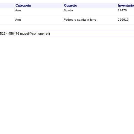
Categoria
Oggetto
Inventario
Armi
Spada
17470
Armi
Fodero e spada in ferro
256610
 0522 - 456476
musei@comune.re.it