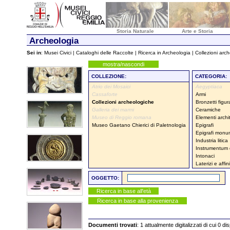
Storia Naturale
Arte e Storia
Archeologia
Sei in
:
Musei Civici
|
Cataloghi delle Raccolte
|
Ricerca in Archeologia
| Collezioni arc
mostra/nascondi
COLLEZIONE:
CATEGORIA:
Atrio dei Mosaici
Aegyptiaca
Cassaforte
Armi
Collezioni archeologiche
Bronzetti figura
Galleria dei marmi
Ceramiche
Museo di Reggio romana
Elementi archit
Museo Gaetano Chierici di Paletnologia
Epigrafi
Epigrafi monum
Industria litica
Instrumentum
Intonaci
Laterizi e affini
OGGETTO:
Ricerca in base all'età
Ricerca in base alla provenienza
Documenti trovati
: 1 attualmente digitalizzati di cui 0 di