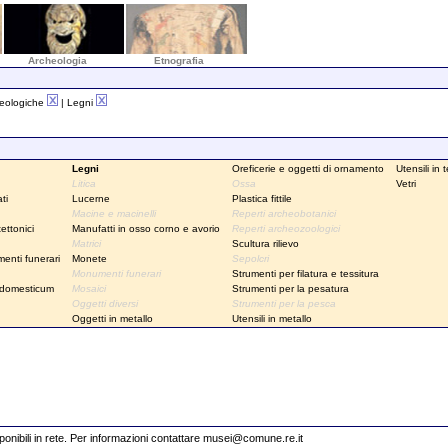
Archeologia
Etnografia
heologiche
| Legni
Legni
Oreficerie e oggetti di ornamento
Utensili in 
Litica
Ossa
Vetri
ti
Lucerne
Plastica fittile
Macine e macinelli
Reperti archeobotanici
ettonici
Manufatti in osso corno e avorio
Reperti archeozoologici
Matrici
Scultura rilievo
enti funerari
Monete
Sepolcri
Monumenti funerari
Strumenti per filatura e tessitura
 domesticum
Mosaici
Strumenti per la pesatura
Oggetti diversi
Strumenti per la pesca
Oggetti in metallo
Utensili in metallo
sponibili in rete. Per informazioni contattare
musei@comune.re.it