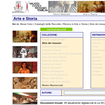
Storia Naturale
Arte e Storia
Arte e Storia
Sei in
:
Musei Civici
|
Cataloghi delle Raccolte
|
Ricerca in Arte e Storia
| Atrio dei mosa
mostra/nascondi
COLLEZIONE:
DEFINIZIO
Archivio Giulio Ferrari
Abbigliame
Atrio dei mosaici
Affresco
Collezione Bongiovanni
Arma
Collezione Pansa
Assemblag
Deposito Ente Comunale Assistenza
Avorio
Deposito Ferrari Bonini
Bandiera
Deposito Istituto d'Arte
Bozzetto
Galleria dei marmi
Ceramica
Galleria Fontanesi
Coccarda
Galleria Parmeggiani
Collage
Museo del Risorgimento
Decollage
Museo della Ghiara
Museo delle Arti Industriali
Museo Mazzacurati
AUTORE:
Documenti trovati
: 49 attualmente digitalizzati di cui 49