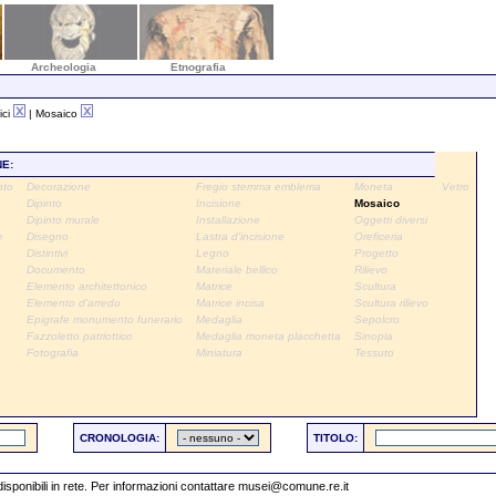
Archeologia
Etnografia
ici
| Mosaico
NE:
nto
Decorazione
Fregio stemma emblema
Moneta
Vetro
Dipinto
Incisione
Mosaico
Dipinto murale
Installazione
Oggetti diversi
e
Disegno
Lastra d'incisione
Oreficeria
Distintivi
Legno
Progetto
Documento
Materiale bellico
Rilievo
Elemento architettonico
Matrice
Scultura
Elemento d'arredo
Matrice incisa
Scultura rilievo
Epigrafe monumento funerario
Medaglia
Sepolcro
Fazzoletto patriottico
Medaglia moneta placchetta
Sinopia
Fotografia
Miniatura
Tessuto
CRONOLOGIA:
TITOLO:
 disponibili in rete. Per informazioni contattare
musei@comune.re.it