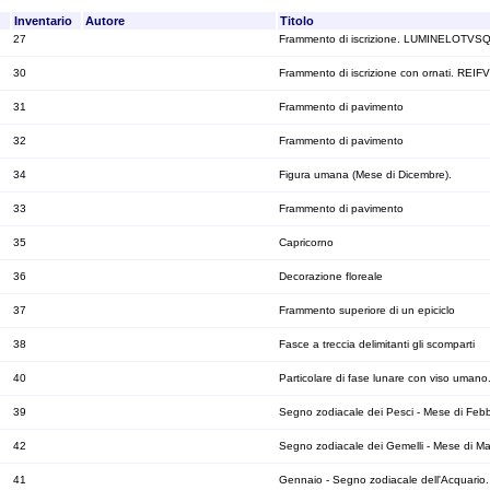
Inventario
Autore
Titolo
27
Frammento di iscrizione. LUMINELOTVSQ
30
Frammento di iscrizione con ornati. REIFV
31
Frammento di pavimento
32
Frammento di pavimento
34
Figura umana (Mese di Dicembre).
33
Frammento di pavimento
35
Capricorno
36
Decorazione floreale
37
Frammento superiore di un epiciclo
38
Fasce a treccia delimitanti gli scomparti
40
Particolare di fase lunare con viso umano
39
Segno zodiacale dei Pesci - Mese di Febb
42
Segno zodiacale dei Gemelli - Mese di Ma
41
Gennaio - Segno zodiacale dell'Acquario.