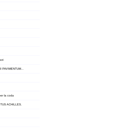
zzi
ERI PAVIMENTUM...
per la coda
NOTUS ACHILLES.