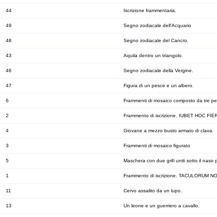
44
Iscrizione frammentaria.
49
Segno zodiacale dell'Acquario
48
Segno zodiacale del Cancro.
43
Aquila dentro un triangolo.
46
Segno zodiacale della Vergine.
47
Figura di un pesce e un albero.
6
Frammenti di mosaico composto da tre pe
2
Frammento di iscrizione. IUBET HOC FI
4
Giovane a mezzo busto armato di clava.
3
Frammenti di mosaico figurato
5
Maschera con due grifi uniti sotto il naso 
1
Frammento di iscrizione. TACULORUM 
11
Cervo assalito da un lupo.
13
Un leone e un guerriero a cavallo.