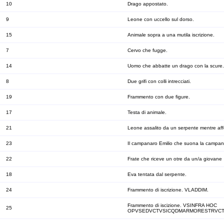
10
Drago appostato.
9
Leone con uccello sul dorso.
15
Animale sopra a una mutila iscrizione.
7
Cervo che fugge.
14
Uomo che abbatte un drago con la scure.
8
Due grifi con colli intrecciati.
19
Frammento con due figure.
17
Testa di animale.
21
Leone assalito da un serpente mentre affe
23
Il campanaro Emilio che suona la campan
22
Frate che riceve un otre da un/a giovane
18
Eva tentata dal serpente.
24
Frammento di iscrizione. VLADDIM.
Frammento di iscizione. VSINFRA HOC
25
OPVSEDVCTVSICQDMARMORESTRVCT