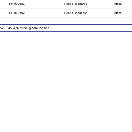
PR 000651
Pelle di leopardo
Africa
PR 000652
Pelle di leonessa
Africa
 0522 - 456476
musei@comune.re.it