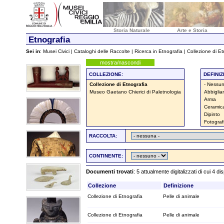
Storia Naturale
Arte e Storia
Etnografia
Sei in
:
Musei Civici
|
Cataloghi delle Raccolte
|
Ricerca in Etnografia
| Collezione di E
mostra/nascondi
COLLEZIONE:
DEFINIZ
Collezione di Etnografia
- Nessun
Museo Gaetano Chierici di Paletnologia
Abbigli
Arma
Ceramic
Dipinto
Fotograf
RACCOLTA:
CONTINENTE:
Documenti trovati
: 5 attualmente digitalizzati di cui 4 di
Collezione
Definizione
Collezione di Etnografia
Pelle di animale
Collezione di Etnografia
Pelle di animale