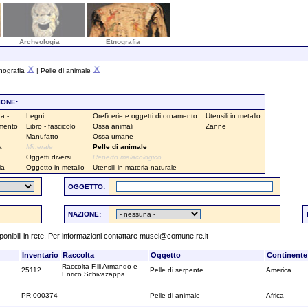
Archeologia
Etnografia
tnografia
| Pelle di animale
IONE:
a -
Legni
Oreficerie e oggetti di ornamento
Utensili in metallo
amento
Libro - fascicolo
Ossa animali
Zanne
Manufatto
Ossa umane
a
Minerale
Pelle di animale
Oggetti diversi
Reperto malacologico
ia
Oggetto in metallo
Utensili in materia naturale
OGGETTO:
NAZIONE:
sponibili in rete. Per informazioni contattare
musei@comune.re.it
Inventario
Raccolta
Oggetto
Continente
Raccolta F.lli Armando e
25112
Pelle di serpente
America
Enrico Schivazappa
PR 000374
Pelle di animale
Africa