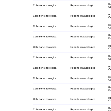
Ra
Collezione zoologica
Reperto malacologico
C
Ra
Collezione zoologica
Reperto malacologico
C
Ra
Collezione zoologica
Reperto malacologico
C
Ra
Collezione zoologica
Reperto malacologico
C
Ra
Collezione zoologica
Reperto malacologico
C
Ra
Collezione zoologica
Reperto malacologico
C
Ra
Collezione zoologica
Reperto malacologico
C
Ra
Collezione zoologica
Reperto malacologico
C
Ra
Collezione zoologica
Reperto malacologico
C
Ra
Collezione zoologica
Reperto malacologico
C
Ra
Collezione zoologica
Reperto malacologico
C