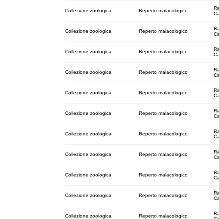
Ra
Collezione zoologica
Reperto malacologico
C
Ra
Collezione zoologica
Reperto malacologico
C
Ra
Collezione zoologica
Reperto malacologico
C
Ra
Collezione zoologica
Reperto malacologico
C
Ra
Collezione zoologica
Reperto malacologico
C
Ra
Collezione zoologica
Reperto malacologico
C
Ra
Collezione zoologica
Reperto malacologico
C
Ra
Collezione zoologica
Reperto malacologico
C
Ra
Collezione zoologica
Reperto malacologico
C
Ra
Collezione zoologica
Reperto malacologico
C
Ra
Collezione zoologica
Reperto malacologico
C