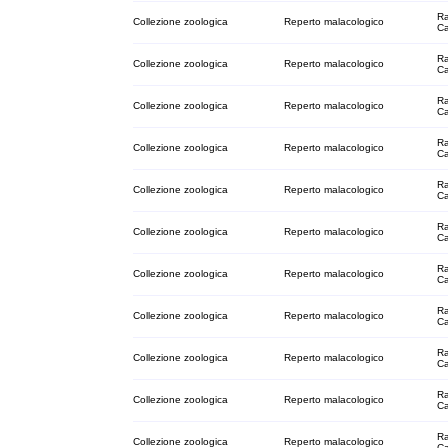
Ra
Collezione zoologica
Reperto malacologico
C
Ra
Collezione zoologica
Reperto malacologico
C
Ra
Collezione zoologica
Reperto malacologico
C
Ra
Collezione zoologica
Reperto malacologico
C
Ra
Collezione zoologica
Reperto malacologico
C
Ra
Collezione zoologica
Reperto malacologico
C
Ra
Collezione zoologica
Reperto malacologico
C
Ra
Collezione zoologica
Reperto malacologico
C
Ra
Collezione zoologica
Reperto malacologico
C
Ra
Collezione zoologica
Reperto malacologico
C
Ra
Collezione zoologica
Reperto malacologico
C