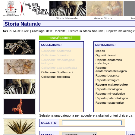
Storia Naturale
Arte e Storia
Ar
Storia Naturale
Sei in
:
Musei Civici
|
Cataloghi delle Raccolte
|
Ricerca in Storia Naturale
| Reperto malacologi
mostra/nascondi
COLLEZIONE:
DEFINIZIONE:
Collezione anatomica
Modelli
Collezione botanica
Oggetti diversi
Collezione mineralogico/
Reperto anatomico
litologica
osteologico
Collezione paleontologica
Reperto
anatomico/osteologico
Collezione Spallanzani
Reperto botanico
Collezione zoologica
Reperto litologico
Reperto malacologico
Reperto micologico
Reperto mineralogico
Reperto paleontologico
Reperto teratologico
Seleziona una categoria per accedere a ulteriori criteri di ricerca
OGGETTO:
CLASSE:
FAM