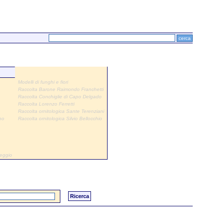
Modelli di funghi e fiori
Raccolta Barone Raimondo Franchetti
Raccolta Conchiglie di Capo Delgado
Raccolta Lorenzo Ferretti
Raccolta ornitologica Sante Terenziani
no
Raccolta ornitologica Silvio Bellocchio
Reggio