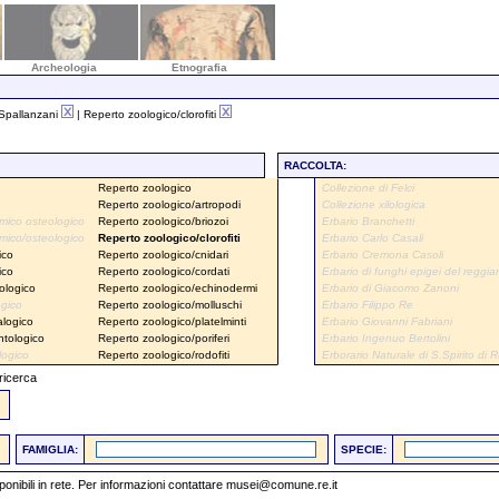
Archeologia
Etnografia
 Spallanzani
| Reperto zoologico/clorofiti
RACCOLTA:
Reperto zoologico
Collezione di Felci
Reperto zoologico/artropodi
Collezione xilologica
mico osteologico
Reperto zoologico/briozoi
Erbario Branchetti
mico/osteologico
Reperto zoologico/clorofiti
Erbario Carlo Casali
ico
Reperto zoologico/cnidari
Erbario Cremona Casoli
ico
Reperto zoologico/cordati
Erbario di funghi epigei del reggia
ologico
Reperto zoologico/echinodermi
Erbario di Giacomo Zanoni
ogico
Reperto zoologico/molluschi
Erbario Filippo Re
alogico
Reperto zoologico/platelminti
Erbario Giovanni Fabriani
ntologico
Reperto zoologico/poriferi
Erbario Ingenuo Bertolini
logico
Reperto zoologico/rodofiti
Erborario Naturale di S.Spirito di 
 ricerca
FAMIGLIA:
SPECIE:
sponibili in rete. Per informazioni contattare
musei@comune.re.it