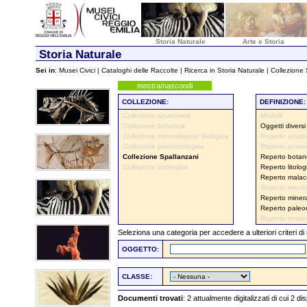
Storia Naturale
Arte e Storia
Storia Naturale
Sei in
:
Musei Civici
|
Cataloghi delle Raccolte
|
Ricerca in Storia Naturale
| Collezione
mostra/nascondi
COLLEZIONE:
DEFINIZIONE:
Collezione anatomica
Modelli
Collezione botanica
Oggetti diversi
Collezione mineralogico/ litologica
Reperto anato
Collezione paleontologica
Reperto anato
Collezione Spallanzani
Reperto botan
Collezione zoologica
Reperto litolog
Reperto malac
Reperto micol
Reperto miner
Reperto paleo
Reperto terato
Seleziona una categoria per accedere a ulteriori criteri di
OGGETTO:
CLASSE:
Documenti trovati
: 2 attualmente digitalizzati di cui 2 di