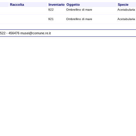
Raccolta
Inventario
Oggetto
Specie
922
Ombrellino di mare
Acetabularia
921
Ombrellino di mare
Acetabularia
 0522 - 456476
musei@comune.re.it