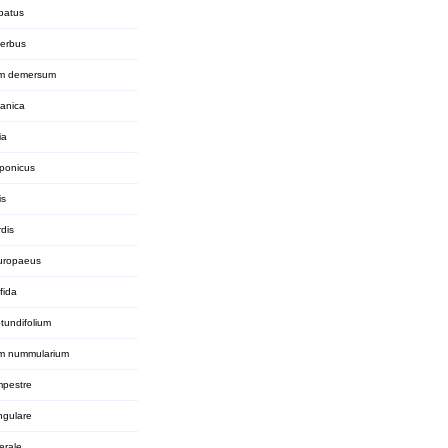
batus
perbus
um demersum
panica
ia
ponicus
is
dis
uropaeus
fida
tundifolium
m nummularium
mpestre
gulare
erale