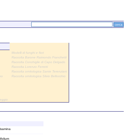
Modelli di funghi e fiori
Raccolta Barone Raimondo Franchetti
Raccolta Conchiglie di Capo Delgado
Raccolta Lorenzo Ferretti
Raccolta ornitologica Sante Terenziani
no
Raccolta ornitologica Silvio Bellocchio
Reggio
lsamina
folium