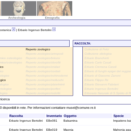
Archeologia
Etnografia
 botanica
| Erbario Ingenuo Bertolini
RACCOLTA:
Reperto zoologico
Collezione di Felci
Reperto zoologico/artropodi
Collezione xilologica
mico osteologico
Reperto zoologico/briozoi
Erbario Branchetti
mico/osteologico
Reperto zoologico/clorofiti
Erbario Carlo Casali
ico
Reperto zoologico/cnidari
Erbario Cremona Casoli
ico
Reperto zoologico/cordati
Erbario di funghi epigei del reggia
ologico
Reperto zoologico/echinodermi
Erbario di Giacomo Zanoni
ogico
Reperto zoologico/molluschi
Erbario Filippo Re
alogico
Reperto zoologico/platelminti
Erbario Giovanni Fabriani
ntologico
Reperto zoologico/poriferi
Erbario Ingenuo Bertolini
logico
Reperto zoologico/rodofiti
Erborario Naturale di S.Spirito di 
 ricerca
00 disponibili in rete. Per informazioni contattare
musei@comune.re.it
Raccolta
Inventario
Oggetto
Specie
Erbario Ingenuo Bertolini
EBe081
Balsamina
Impatiens ba
Erbario Ingenuo Bertolini
EBe019
Maonia
Mahonia aqui