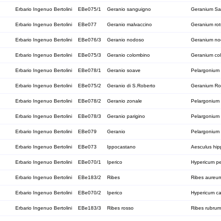
Erbario Ingenuo Bertolini
EBe075/1
Geranio sanguigno
Geranium S
Erbario Ingenuo Bertolini
EBe077
Geranio malvaccino
Geranium rot
Erbario Ingenuo Bertolini
EBe076/3
Geranio nodoso
Geranium n
Erbario Ingenuo Bertolini
EBe075/3
Geranio colombino
Geranium co
Erbario Ingenuo Bertolini
EBe078/1
Geranio soave
Pelargonium
Erbario Ingenuo Bertolini
EBe075/2
Geranio di S.Roberto
Geranium Ro
Erbario Ingenuo Bertolini
EBe078/2
Geranio zonale
Pelargonium
Erbario Ingenuo Bertolini
EBe078/3
Geranio parigino
Pelargonium 
Erbario Ingenuo Bertolini
EBe079
Geranio
Pelargonium 
Erbario Ingenuo Bertolini
EBe073
Ippocastano
Aesculus hi
Erbario Ingenuo Bertolini
EBe070/1
Iperico
Hypericum pe
Erbario Ingenuo Bertolini
EBe183/2
Ribes
Ribes aureu
Erbario Ingenuo Bertolini
EBe070/2
Iperico
Hypericum ca
Erbario Ingenuo Bertolini
EBe183/3
Ribes rosso
Ribes rubrum