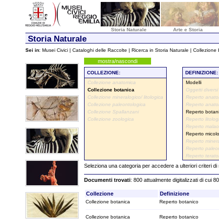
Storia Naturale
Arte e Storia
Storia Naturale
Sei in
:
Musei Civici
|
Cataloghi delle Raccolte
|
Ricerca in Storia Naturale
| Collezione
mostra/nascondi
COLLEZIONE:
DEFINIZIONE:
Collezione anatomica
Modelli
Collezione botanica
Oggetti diversi
Collezione mineralogico/ litologica
Reperto anato
Collezione paleontologica
Reperto anato
Collezione Spallanzani
Reperto botan
Collezione zoologica
Reperto litolog
Reperto malac
Reperto micol
Reperto miner
Reperto paleo
Reperto terato
Seleziona una categoria per accedere a ulteriori criteri di
Documenti trovati
: 800 attualmente digitalizzati di cui 8
Collezione
Definizione
Collezione botanica
Reperto botanico
Collezione botanica
Reperto botanico