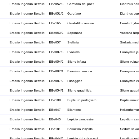
Erbario Ingenuo Bertolini
EBe052/3
Garofano dei poeti
Dianthus bar
Erbario Ingenuo Bertolini
EBe051/2
Garofano
Dianthus su
Erbario Ingenuo Bertolini
EBe165
Ceratofillo comune
Ceratophyll
Erbario Ingenuo Bertolini
EBe053/2
Saponaria
Vaccaria his
Erbario Ingenuo Bertolini
EBe057
Stellaria
Stellaria med
Erbario Ingenuo Bertolini
EBe087/3
Evonimo
Euonymus ja
Erbario Ingenuo Bertolini
EBe054/2
Silene inflata
Silene vulgar
Erbario Ingenuo Bertolini
EBe087/1
Evonimo comune
Euonymus vir
Erbario Ingenuo Bertolini
EBe087/2
Fusaggine
Euonymus e
Erbario Ingenuo Bertolini
EBe054/1
Silene quadrifida
Silene quadri
Erbario Ingenuo Bertolini
EBe190
Bupleuro perfogliato
Bupleurum ro
Erbario Ingenuo Bertolini
EBe047
Eliantemo
Helianthemu
Erbario Ingenuo Bertolini
EBe045
Lepidio campestre
Lepidium ca
Erbario Ingenuo Bertolini
EBe181
Borracina insipida
Sedum sexan
Erbario Ingenuo Bertolini
EBe044/2
Lepidio dei calcinacci
Lepidium rud