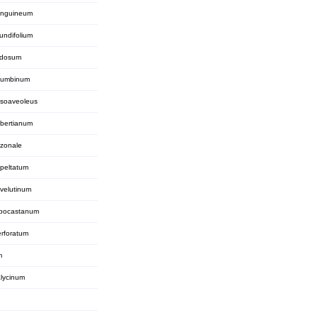
anguineum
undifolium
odosum
lumbinum
 soaveoleus
bertianum
 zonale
peltatum
velutinum
ppocastanum
rforatum
m
lycinum