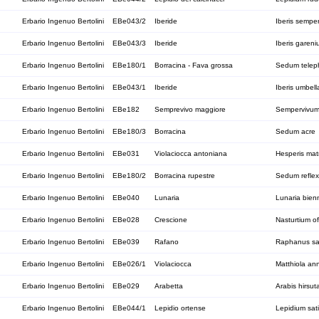
Erbario Ingenuo Bertolini
EBe043/2
Iberide
Iberis semper
Erbario Ingenuo Bertolini
EBe043/3
Iberide
Iberis garen
Erbario Ingenuo Bertolini
EBe180/1
Borracina - Fava grossa
Sedum telep
Erbario Ingenuo Bertolini
EBe043/1
Iberide
Iberis umbell
Erbario Ingenuo Bertolini
EBe182
Semprevivo maggiore
Sempervivum
Erbario Ingenuo Bertolini
EBe180/3
Borracina
Sedum acre
Erbario Ingenuo Bertolini
EBe031
Violaciocca antoniana
Hesperis mat
Erbario Ingenuo Bertolini
EBe180/2
Borracina rupestre
Sedum refle
Erbario Ingenuo Bertolini
EBe040
Lunaria
Lunaria bien
Erbario Ingenuo Bertolini
EBe028
Crescione
Nasturtium of
Erbario Ingenuo Bertolini
EBe039
Rafano
Raphanus sa
Erbario Ingenuo Bertolini
EBe026/1
Violaciocca
Matthiola an
Erbario Ingenuo Bertolini
EBe029
Arabetta
Arabis hirsut
Erbario Ingenuo Bertolini
EBe044/1
Lepidio ortense
Lepidium sat