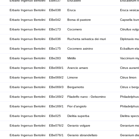
Erbario Ingenuo Bertolini
EBe037
Erucastro
Erucastrum na
Erbario Ingenuo Bertolini
EBe038
Eruca
Eruca vesicar
Erbario Ingenuo Bertolini
EBe042
Borsa di pastore
Capsella bur
Erbario Ingenuo Bertolini
EBe173
Cocomero
Citrullus vulg
Erbario Ingenuo Bertolini
EBe036
Ruchetta selvatica dei muri
Diplotaxis mu
Erbario Ingenuo Bertolini
EBe175
Cocomero asinino
Ecballium ela
Erbario Ingenuo Bertolini
EBe283
Mirtillo
Vaccinium myr
Erbario Ingenuo Bertolini
EBe069/1
Arancio amaro
Citrus aurant
Erbario Ingenuo Bertolini
EBe069/2
Limone
Citrus limon
Erbario Ingenuo Bertolini
EBe069/3
Bergamotto
Citrus x ber
Erbario Ingenuo Bertolini
EBe169/2
Filadelfo nano - Gelsomino
Philadelphu
Erbario Ingenuo Bertolini
EBe169/1
Fior d'angiolo
Philadelphus
Erbario Ingenuo Bertolini
EBe025
Dielitia superba
Dielitra spect
Erbario Ingenuo Bertolini
EBe076/2
Geranio volgare
Geranium mo
Erbario Ingenuo Bertolini
EBe076/1
Geranio sbrandellato
Geranium di