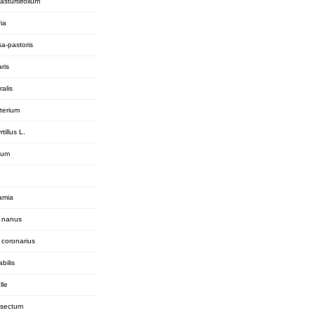
sturtiifolium
ia
sa-pastoris
aris
ralis
terium
tillus L.
ium
gamia
s nanus
 coronarius
abilis
lle
ssectum