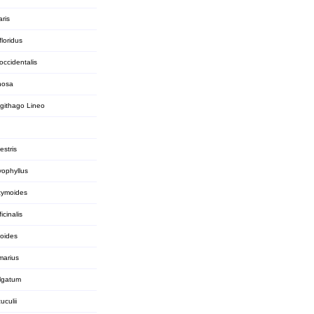
ris
loridus
occidentalis
nosa
githago Lineo
estris
yophyllus
cymoides
icinalis
toides
marius
lgatum
uculii