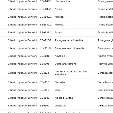
Erbario Ingenuo Bertolini
EBe183/1
Uva crespina
Ribes grossul
Erbario Ingenuo Bertolini
EBe138/1
Acacia
Acacia podalyr
Erbario Ingenuo Bertolini
EBe137/1
Mimosa
Acacia niloti
Erbario Ingenuo Bertolini
EBe137/2
Mimosa
Acacia dealb
Erbario Ingenuo Bertolini
EBe138/2
Acacia
Acacia butilif
Erbario Ingenuo Bertolini
EBe110/1
Astragalo falsa liquerizia
Astragalus gl
Erbario Ingenuo Bertolini
EBe110/2
Astragalo falso - lupinella
Astragalus o
Erbario Ingenuo Bertolini
EBe131
Arachide
Arachis hyp
Erbario Ingenuo Bertolini
EBe096
Vulneraria comune
Anthyllis vuln
Coronilla - Cornetta coda di
Erbario Ingenuo Bertolini
EBe114
Coronilla sco
scorpione
Erbario Ingenuo Bertolini
EBe112
Coronilla
Coronilla em
Erbario Ingenuo Bertolini
EBe116
Cece
Cicer arietin
Erbario Ingenuo Bertolini
EBe130
Albero di Giuda
Cercis siliqu
Erbario Ingenuo Bertolini
EBe109
Vescicaria
Colutea arbo