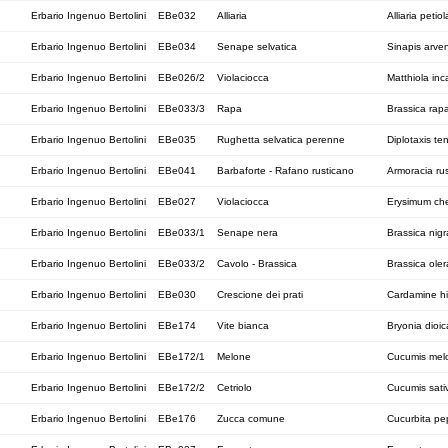
Erbario Ingenuo Bertolini
EBe032
Alliaria
Alliaria petiol
Erbario Ingenuo Bertolini
EBe034
Senape selvatica
Sinapis arven
Erbario Ingenuo Bertolini
EBe026/2
Violaciocca
Matthiola in
Erbario Ingenuo Bertolini
EBe033/3
Rapa
Brassica rap
Erbario Ingenuo Bertolini
EBe035
Rughetta selvatica perenne
Diplotaxis ten
Erbario Ingenuo Bertolini
EBe041
Barbaforte - Rafano rusticano
Armoracia ru
Erbario Ingenuo Bertolini
EBe027
Violaciocca
Erysimum che
Erbario Ingenuo Bertolini
EBe033/1
Senape nera
Brassica nigr
Erbario Ingenuo Bertolini
EBe033/2
Cavolo - Brassica
Brassica ole
Erbario Ingenuo Bertolini
EBe030
Crescione dei prati
Cardamine hi
Erbario Ingenuo Bertolini
EBe174
Vite bianca
Bryonia dioic
Erbario Ingenuo Bertolini
EBe172/1
Melone
Cucumis mel
Erbario Ingenuo Bertolini
EBe172/2
Cetriolo
Cucumis sati
Erbario Ingenuo Bertolini
EBe176
Zucca comune
Cucurbita pe