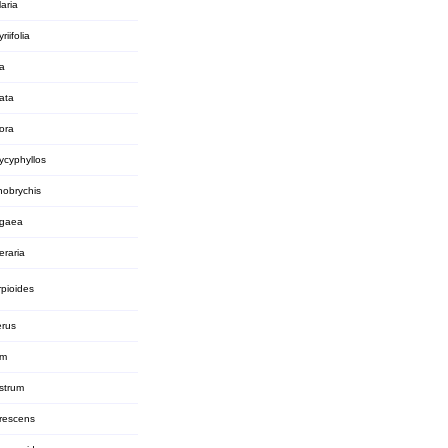
aria
iifolia
ca
ata
lora
ycyphyllos
nobrychis
ogaea
eraria
rpioides
erus
um
astrum
rescens