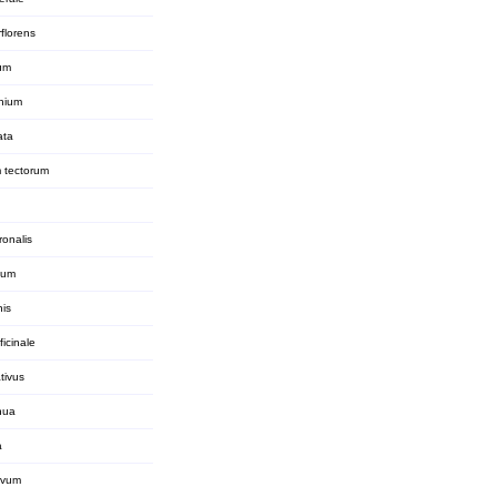
florens
ium
hium
ata
 tectorum
ronalis
xum
nis
ficinale
tivus
nua
a
ivum