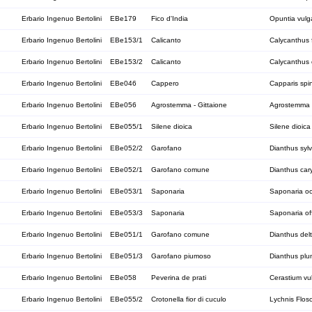
Erbario Ingenuo Bertolini
EBe179
Fico d'India
Opuntia vulga
Erbario Ingenuo Bertolini
EBe153/1
Calicanto
Calycanthus f
Erbario Ingenuo Bertolini
EBe153/2
Calicanto
Calycanthus 
Erbario Ingenuo Bertolini
EBe046
Cappero
Capparis spi
Erbario Ingenuo Bertolini
EBe056
Agrostemma - Gittaione
Agrostemma 
Erbario Ingenuo Bertolini
EBe055/1
Silene dioica
Silene dioica
Erbario Ingenuo Bertolini
EBe052/2
Garofano
Dianthus sylv
Erbario Ingenuo Bertolini
EBe052/1
Garofano comune
Dianthus car
Erbario Ingenuo Bertolini
EBe053/1
Saponaria
Saponaria o
Erbario Ingenuo Bertolini
EBe053/3
Saponaria
Saponaria off
Erbario Ingenuo Bertolini
EBe051/1
Garofano comune
Dianthus del
Erbario Ingenuo Bertolini
EBe051/3
Garofano piumoso
Dianthus plu
Erbario Ingenuo Bertolini
EBe058
Peverina de prati
Cerastium vu
Erbario Ingenuo Bertolini
EBe055/2
Crotonella fior di cuculo
Lychnis Flosc