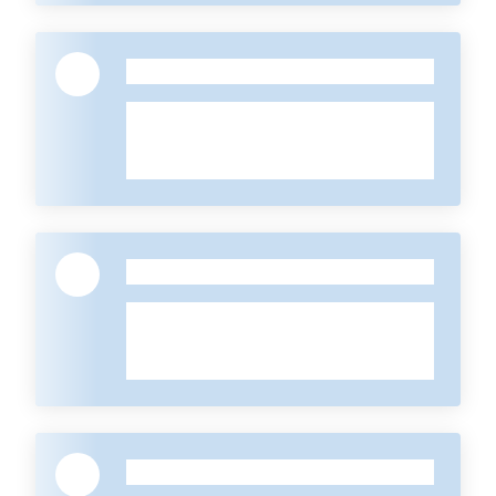
-
-
-